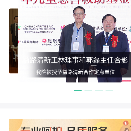
部副部长孙隆椿亲切会见我院专家代表
原卫生部副部长殷大奎高度赞誉我院科研成果
原卫生部副部长殷大奎高度赞誉我院科研成果
高度肯定我院腋臭诊疗相关工作
原卫生部副部长孙隆椿亲切会见我院专家代表
郭磊与联合国秘书长潘
益路清新王林理事和郭磊主任合影
《腋臭规范化诊疗白皮书》新闻发布会
《腋臭规范化诊疗白皮书》新闻发布会
高度肯定我院腋臭诊疗相关工作
荣获潘基文接见的首位
我院被授予益路清新合作定点单位